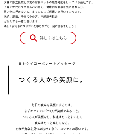
夕食の献立提案と夕食の材料セットの販売宅配を行っている会社です。
子育て世代のママさんパパさん、健康的な食事を気にされる方、
買い物に行けない方、多くの方にご利用いただいております。
未婚、既婚、子育て中の方、未経験者歓迎！
どなたでも一緒に働けます！
楽しく前向きにやりがいを感じながら一緒に働きましょう！
詳しくはこちら
ヨシケイコーポレートメッセージ
つくる人から笑顔に。
毎日の食卓を笑顔にするのは、
まずキッチンに立つ人が笑顔であること。
つくる人が笑顔なら、料理はもっとおいしく
食卓はもっと楽しくなる。
それが食卓を見つめ続けてきた、ヨシケイの思いです。