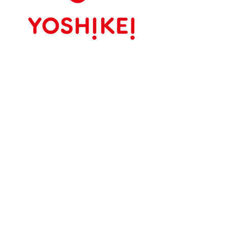
株式会社ヨシケイライフスタイル
ヨシケイ富山・石川・岐阜
採用担当
​櫻井、今堀
お問合せ
TEL：0120-25-3711
Email：
saiyou@yoshikei-
it.com
住所
〒939-1315
富山県砺波市太田1889-10